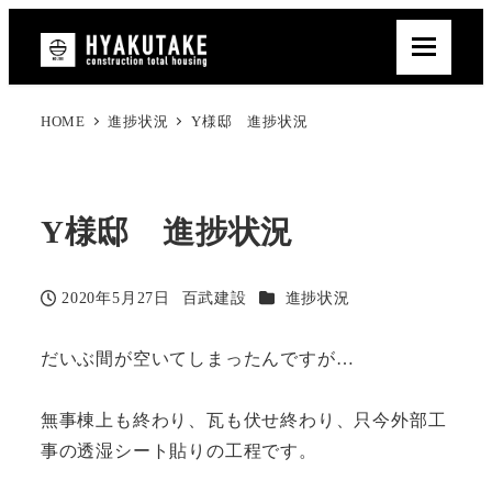
HOME
進捗状況
Y様邸 進捗状況
Y様邸 進捗状況
カテゴリー
2020年5月27日
百武建設
進捗状況
投稿日
著
者
だいぶ間が空いてしまったんですが…
無事棟上も終わり、瓦も伏せ終わり、只今外部工
事の透湿シート貼りの工程です。