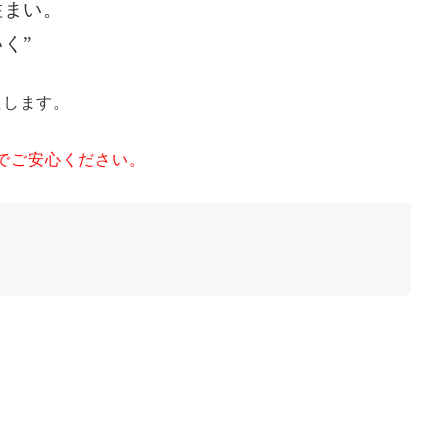
住まい。
く”
たします。
でご安心ください。