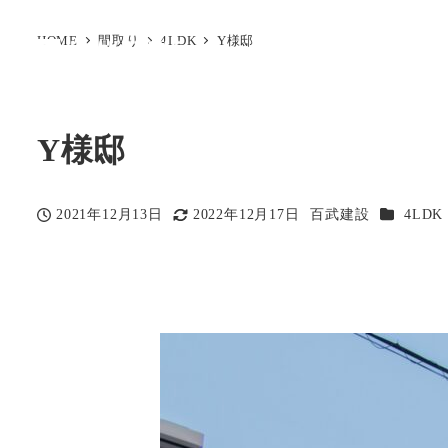
HOME
間取り
4LDK
Y様邸
Y様邸
カテゴリ
2021年12月13日
2022年12月17日
百武建設
4LDK
投稿日
更新日
著
者