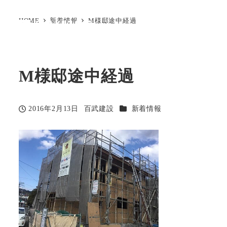
HOME
新着情報
M様邸途中経過
M様邸途中経過
カテゴリー
2016年2月13日
百武建設
新着情報
投稿日
著
者