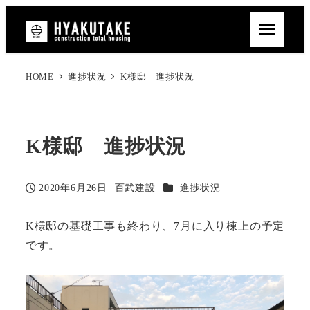
HOME
進捗状況
K様邸 進捗状況
K様邸 進捗状況
カテゴリー
2020年6月26日
百武建設
進捗状況
投稿日
著
者
K様邸の基礎工事も終わり、7月に入り棟上の予定
です。