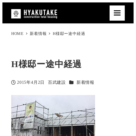
HOME
新着情報
H様邸ー途中経過
H様邸ー途中経過
カテゴリー
2015年4月2日
百武建設
新着情報
投稿日
著
者