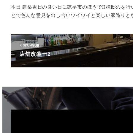
本日 建築吉日の良い日に諫早市のほうでH様邸のを
とで色んな意見を出し合いワイワイと楽しい家造りとな
古い投稿
店舗改装ー2