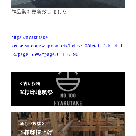
作品集を更新致しました。
https://hyakutake-
kensetsu.com/wppr/smarts/index/20/detail=1/b_id=1
55/page155=2#page20_155_96
古い投稿
K様邸地鎮祭
新しい投稿
Y様邸棟上げ